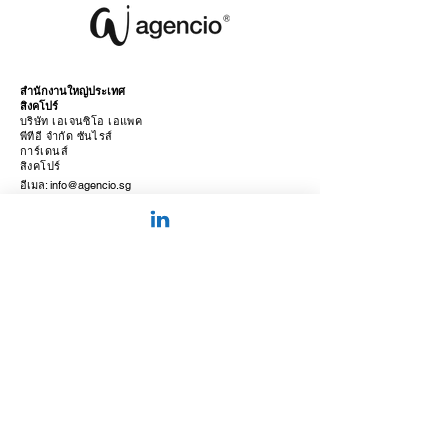
สำนักงานใหญ่ประเทศ
สิงคโปร์
บริษัท เอเจนซิโอ เอแพค
พีทีอี จำกัด ซันไรส์
การ์เดนส์
สิงคโปร์
อีเมล:
info@agencio.sg
แสวงหาทุนเชิงกลยุทธ์เพื่อขยาย
ขนาดการดำเนินงานของแบรนด์
ในอนาคต
© 2025 โดย Agencio Cloud
Services สร้างขึ้นด้วย
ความรักเพื่อ
คุณ